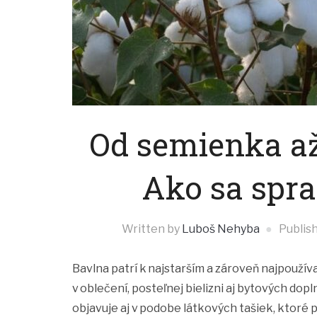
Od semienka až
Ako sa spr
Written by
Luboš Nehyba
Publis
Bavlna patrí k najstarším a zároveň najpouží
v oblečení, posteľnej bielizni aj bytových dop
objavuje aj v podobe látkových tašiek, ktoré 