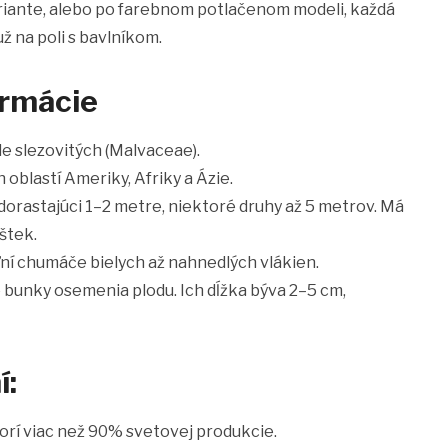
variante, alebo po farebnom potlačenom modeli, každá
už na poli s bavlníkom.
ormácie
de slezovitých (Malvaceae).
oblastí Ameriky, Afriky a Ázie.
 dorastajúci 1–2 metre, niektoré druhy až 5 metrov. Má
ištek.
ľní chumáče bielych až nahnedlých vlákien.
 bunky osemenia plodu. Ich dĺžka býva 2–5 cm,
í:
vorí viac než 90% svetovej produkcie.