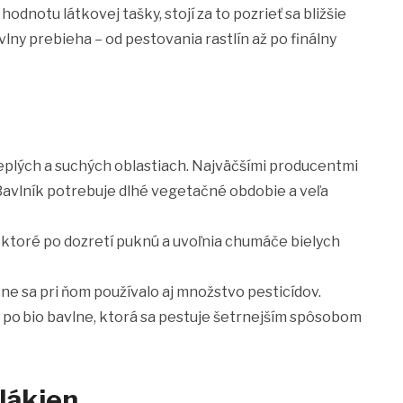
odnotu látkovej tašky, stojí za to pozrieť sa bližšie
lny prebieha – od pestovania rastlín až po finálny
 teplých a suchých oblastiach. Najväčšími producentmi
. Bavlník potrebuje dlhé vegetačné obdobie a veľa
y, ktoré po dozretí puknú a uvoľnia chumáče bielych
ne sa pri ňom používalo aj množstvo pesticídov.
 po bio bavlne, ktorá sa pestuje šetrnejším spôsobom
vlákien