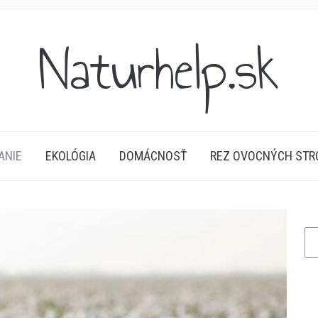
Naturhelp.sk
ANIE
EKOLÓGIA
DOMÁCNOSŤ
REZ OVOCNÝCH ST