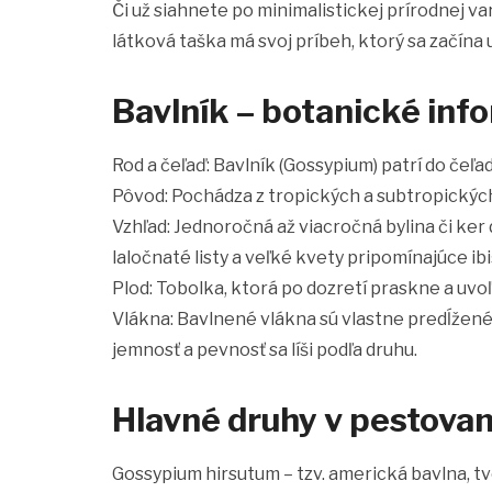
Či už siahnete po minimalistickej prírodnej 
látková taška má svoj príbeh, ktorý sa začína 
Bavlník – botanické inf
Rod a čeľaď: Bavlník (Gossypium) patrí do čeľa
Pôvod: Pochádza z tropických a subtropických 
Vzhľad: Jednoročná až viacročná bylina či ker
laločnaté listy a veľké kvety pripomínajúce ib
Plod: Tobolka, ktorá po dozretí praskne a uvo
Vlákna: Bavlnené vlákna sú vlastne predĺžené
jemnosť a pevnosť sa líši podľa druhu.
Hlavné druhy v pestovan
Gossypium hirsutum – tzv. americká bavlna, t