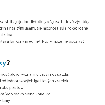
a strihajú jednotlivé diely a šijú sa hotové výrobky.
ih s našitými ušami, ale možnosti sú široké: rôzne
nie dna.
y stáva funkčný predmet, ktorý môžeme používať
ky
?
sť, ale jej význam je väčší, než sa zdá:
l od jednorazových igelitových vreciek.
trebu plastov.
stí do vrecka alebo kabelky.
klamy.