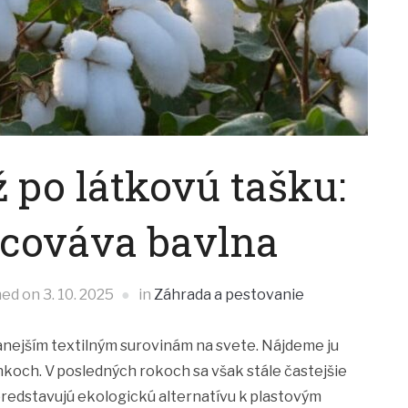
 po látkovú tašku:
acováva bavlna
hed on
3. 10. 2025
in
Záhrada a pestovanie
vanejším textilným surovinám na svete. Nájdeme ju
lnkoch. V posledných rokoch sa však stále častejšie
predstavujú ekologickú alternatívu k plastovým