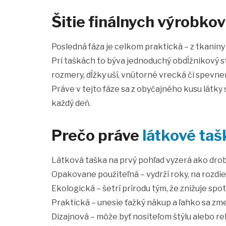
Šitie finálnych výrobkov
Posledná fáza je celkom praktická – z tkaniny s
Pri taškách to býva jednoduchý obdĺžnikový str
rozmery, dĺžky uší, vnútorné vrecká či spevne
Práve v tejto fáze sa z obyčajného kusu látk
každý deň.
Prečo práve
látkové taš
Látková taška na prvý pohľad vyzerá ako drobno
Opakovane použiteľná – vydrží roky, na rozdie
Ekologická – šetrí prírodu tým, že znižuje spo
Praktická – unesie ťažký nákup a ľahko sa zme
Dizajnová – môže byť nositeľom štýlu alebo re