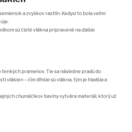
semienok a zvyškov rastlín. Kedysi to bola veľmi
oje.
dkom sú čisté vlákna pripravené na ďalšie
 do tenkých prameňov. Tie sa následne pradú do
sti vlákien – čím dlhšie sú vlákna, tým je hladšia a
ajných chumáčikov bavlny vytvára materiál, ktorý už