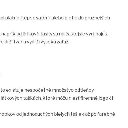
d plátno, keper, satén), alebo pletie do pružnejších
 napríklad látkové tašky sa najčastejšie vyrábajú z
drží tvar a vydrží vysokú záťaž.
:
reto existuje nespočetné množstvo odtieňov.
i látkových taškách, ktoré môžu niesť firemné logo či
robkov od jednoduchých bielych tašiek až po farebné