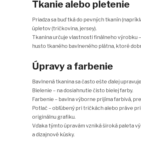
Tkanie alebo pletenie
Priadza sa buď tká do pevných tkanín (napríkla
úpletov (tričkovina, jersey).
Tkanina určuje vlastnosti finálneho výrobku –
husto tkaného bavlneného plátna, ktoré dobre 
Úpravy a farbenie
Bavlnená tkanina sa často ešte ďalej upravuje
Bielenie – na dosiahnutie čisto bielej farby.
Farbenie – bavlna výborne prijíma farbivá, p
Potlač – obľúbený pri tričkách alebo práve pr
originálnu grafiku.
Vďaka týmto úpravám vzniká široká paleta vý
a dizajnové kúsky.