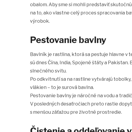
obalom. Aby sme si mohli predstaviť skutočnú h
na to, ako vlastne celý proces spracovania bav
výrobok.
Pestovanie bavlny
Bavlník je rastlina, ktorá sa pestuje hlavne v
sú dnes Čína, India, Spojené štáty a Pakistan
slnečného svitu.
Po odkvitnutí sa na rastline vytvárajú tobolk
vlákien – to je surová bavlna.
Pestovanie bavlny je náročné na vodu a tradič
V posledných desaťročiach preto rastie dopyt
s menšou záťažou pre životné prostredie.
Čistenie a oddeľovanie 